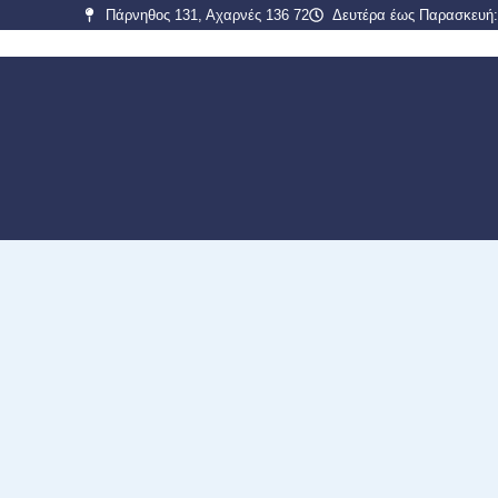
Πάρνηθος 131, Αχαρνές 136 72
Δευτέρα έως Παρασκευή: 